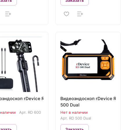
казать
Заказать
оэндоскоп rDevice RD
Видеоэндоскоп rDevice RD
500 Dual
 наличии
Арт.
RD 600
Нет в наличии
Арт.
RD 500 Dual
казать
Заказать