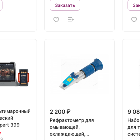
Заказать
За
ьтимарочный
2 200 ₽
9 08
еский
Рефрактометр для
Набо
xpert 399
омывающей,
для 
и
охлаждающей,
сист
99