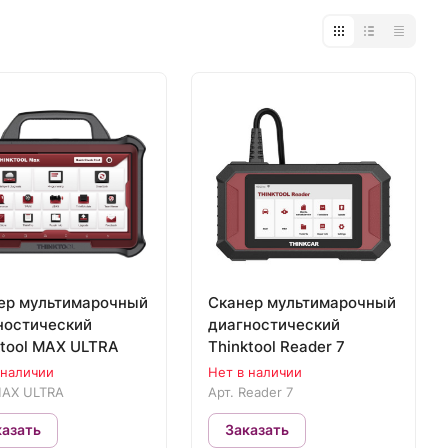
ер мультимарочный
Сканер мультимарочный
ностический
диагностический
ktool MAX ULTRA
Thinktool Reader 7
 наличии
Нет в наличии
AX ULTRA
Арт.
Reader 7
казать
Заказать