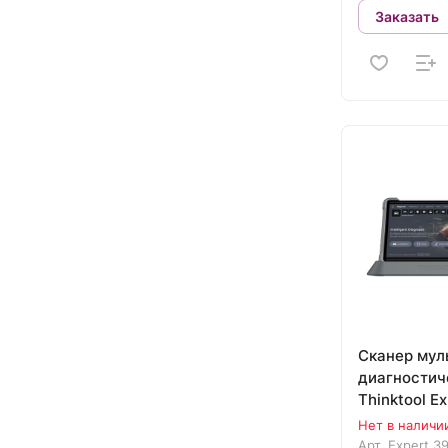
Заказать
Сканер мул
диагностич
Thinktool E
Нет в наличи
Арт.
Expert 3