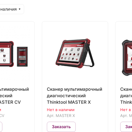
 наличия
ьтимарочный
Сканер мультимарочный
Скан
еский
диагностический
диаг
MASTER CV
Thinktool MASTER X
Thin
и
Нет в наличии
Нет в
CV
Арт.
MASTER X
Арт.
M
Заказать
За