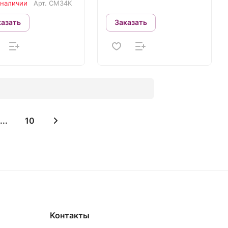
мета NORDBERG
 наличии
Арт.
CM34K
4K
казать
Заказать
...
10
Контакты