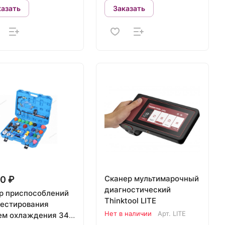
казать
Заказать
Сканер мультимарочный
0 ₽
диагностический
р приспособлений
Thinktool LITE
тестирования
Нет в наличии
Арт.
LITE
ем охлаждения 34