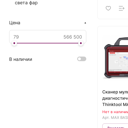
света фар
Цена
В наличии
Сканер мул
диагностич
Thinktool 
Нет в наличи
Арт.
MAX BAS