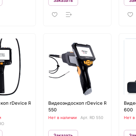
Заказать
За
коп rDevice RD
Видеоэндоскоп rDevice RD
Виде
550
600
и
Нет в наличии
Арт.
RD 550
Нет в
RO
Заказать
За