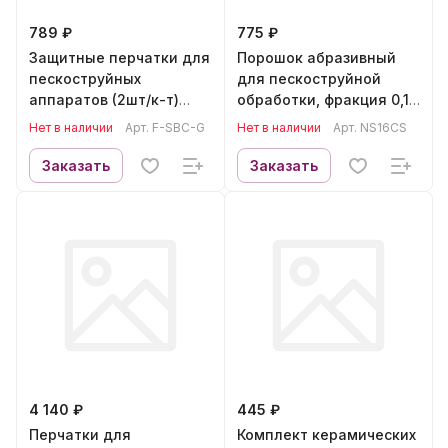
789 ₽
775 ₽
Защитные перчатки для
Порошок абразивный
пескоструйных
для пескоструйной
аппаратов (2шт/к-т)
обработки, фракция 0,1-
Forsage F-SBC-G
0,6 NORDBERG NS16CS
Нет в наличии
Арт.
F-SBC-G
Нет в наличии
Арт.
NS16CS
Заказать
Заказать
4 140 ₽
445 ₽
Перчатки для
Комплект керамических