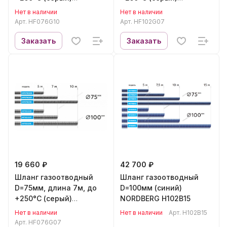
NORDBERG HF076G10
NORDBERG HF102G07
Нет в наличии
Нет в наличии
Арт.
HF076G10
Арт.
HF102G07
Заказать
Заказать
19 660 ₽
42 700 ₽
Шланг газоотводный
Шланг газоотводный
D=75мм, длина 7м, до
D=100мм (синий)
+250°С (серый)
NORDBERG H102B15
NORDBERG HF076G07
Нет в наличии
Нет в наличии
Арт.
H102B15
Арт.
HF076G07