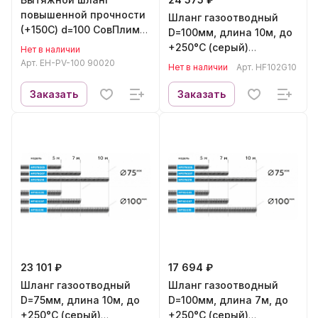
повышенной прочности
Шланг газоотводный
(+150С) d=100 СовПлим
D=100мм, длина 10м, до
EH-PV-100 90020
+250°С (серый)
Нет в наличии
(Длина: 5)
NORDBERG HF102G10
Арт.
EH-PV-100 90020
Нет в наличии
Арт.
HF102G10
Заказать
Заказать
23 101 ₽
17 694 ₽
Шланг газоотводный
Шланг газоотводный
D=75мм, длина 10м, до
D=100мм, длина 7м, до
+250°С (серый)
+250°С (серый)