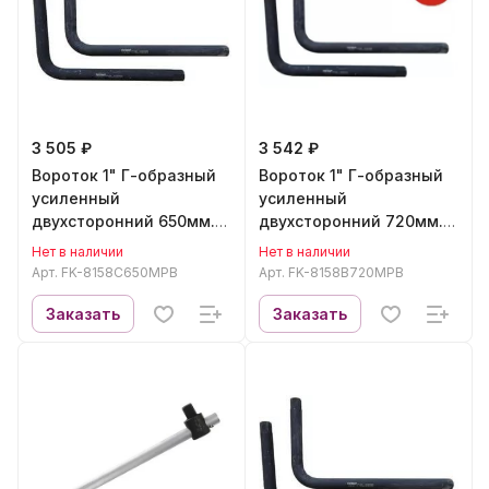
3 505 ₽
3 542 ₽
Вороток 1" Г-образный
Вороток 1" Г-образный
усиленный
усиленный
двухсторонний 650мм.
двухсторонний 720мм.
(CR-MO)"Profi"
(покрытие CR-MO)
Нет в наличии
Нет в наличии
FORCEKRAFT FK-
FORCEKRAFT FK-
Арт.
FK-8158C650MPB
Арт.
FK-8158B720MPB
8158C650MPB
8158B720MPB
Заказать
Заказать