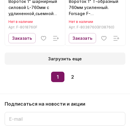
Вороток 1" шарнирный
Вороток 1" Т-образный
силовой L-760мм с
760мм усиленный.
удлиненной,сьемной
Forsage F-
рукояткой Forsage F-
8038760(8138760)
Нет в наличии
Нет в наличии
8018760F
Арт.
F-8018760F
Арт.
F-8038760(8138760)
Заказать
Заказать
Загрузить еще
1
2
Подписаться
на новости и акции