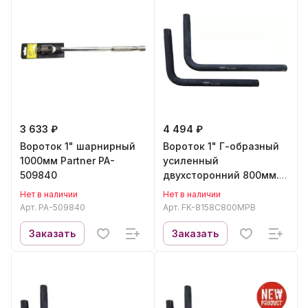
3 633 ₽
4 494 ₽
Вороток 1" шарнирный
Вороток 1" Г-образный
1000мм Partner PA-
усиленный
509840
двухсторонний 800мм.
(покрытие CR-MO)"Profi
Нет в наличии
Нет в наличии
FORCEKRAFT FK-
Арт.
PA-509840
Арт.
FK-8158C800MPB
8158C800MPB
Заказать
Заказать