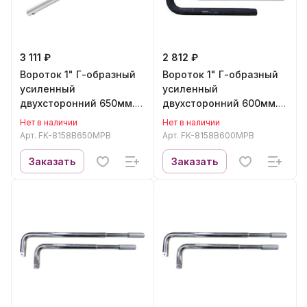
3 111 ₽
2 812 ₽
Вороток 1" Г-образный
Вороток 1" Г-образный
усиленный
усиленный
двухсторонний 650мм.
двухсторонний 600мм.
(покрытие CR-MO)
(покрытие CR-MO)
Нет в наличии
Нет в наличии
FORCEKRAFT FK-
FORCEKRAFT FK-
Арт.
FK-8158B650MPB
Арт.
FK-8158B600MPB
8158B650MPB
8158B600MPB
Заказать
Заказать