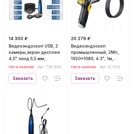
14 300 ₽
20 279 ₽
Видеоэндоскоп USB, 2
Видеоэндоскоп
камеры,экран дисплея
промышленный, 2Мп,
4,5" зонд 5,5 мм,
1920x1080, 4.3", 1м,
разрешение 1280*720
5.5мм сменный зонд
Нет в наличии
Арт.
TVE-500
Нет в наличии
Арт.
IC-V112
TVE-500
iCartool IC-V112
Заказать
Заказать