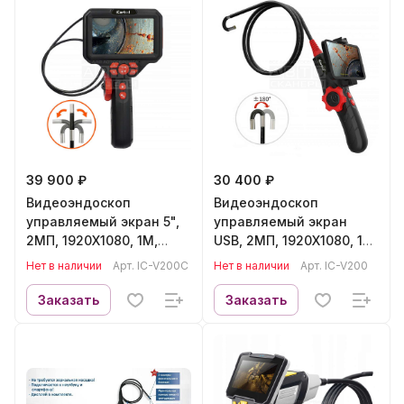
39 900 ₽
30 400 ₽
Видеоэндоскоп
Видеоэндоскоп
управляемый экран 5",
управляемый экран
2МП, 1920X1080, 1М,
USB, 2МП, 1920X1080, 1М,
6ММ, 360° ICARTOOL IC-
6ММ, 360° ICARTOOL IC-
Нет в наличии
Арт.
IC-V200C
Нет в наличии
Арт.
IC-V200
V200C
V200
Заказать
Заказать