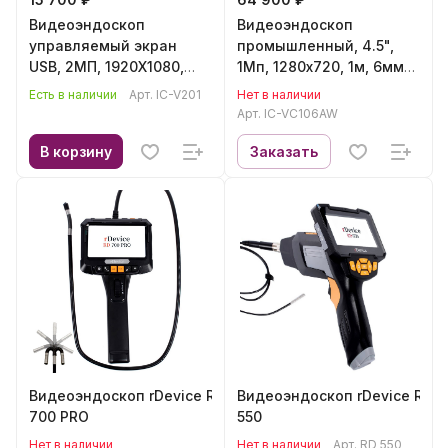
Видеоэндоскоп
Видеоэндоскоп
управляемый экран
промышленный, 4.5",
USB, 2МП, 1920X1080,
1Мп, 1280х720, 1м, 6мм
1.5М, 5.5ММ, 360°
зонд, iCartool IC-
Есть в наличии
Арт.
IC-V201
Нет в наличии
ICARTOOL IC-V201
VC106AW
Арт.
IC-VC106AW
В корзину
Заказать
Видеоэндоскоп rDevice RD
Видеоэндоскоп rDevice RD
700 PRO
550
Нет в наличии
Нет в наличии
Арт.
RD 550