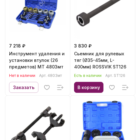
7 218 ₽
3 830 ₽
Инструмент удаления и
Сьемник для рулевых
установки втулок (26
тяг (Ø35-45мм, L-
предметов) МТ 4803мт
400мм) ROSSVIK ST126
Нет в наличии
Арт.
4803мт
Есть в наличии
Арт.
ST126
Заказать
В корзину