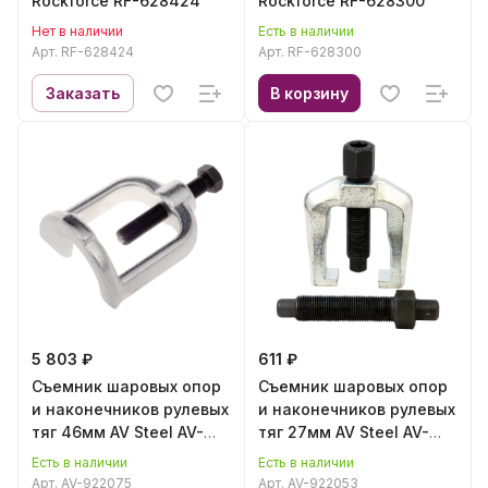
Rockforce RF-628424
Rockforce RF-628300
Нет в наличии
Есть в наличии
Арт.
RF-628424
Арт.
RF-628300
Заказать
В корзину
5 803 ₽
611 ₽
Съемник шаровых опор
Съемник шаровых опор
и наконечников рулевых
и наконечников рулевых
тяг 46мм AV Steel AV-
тяг 27мм AV Steel AV-
922075
922053
Есть в наличии
Есть в наличии
Арт.
AV-922075
Арт.
AV-922053