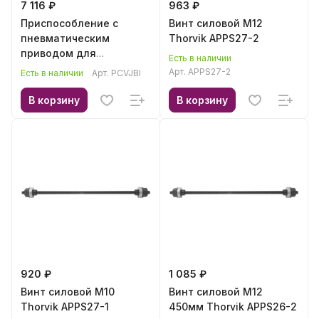
7 116 ₽
963 ₽
Приспособление с
Винт силовой М12
пневматическим
Thorvik APPS27-2
приводом для
Есть в наличии
установки пыльников
Арт.
APPS27-2
Есть в наличии
Арт.
PCVJBI
ШРУСа Thorvik PCVJBI
В корзину
В корзину
920 ₽
1 085 ₽
Винт силовой М10
Винт силовой М12
Thorvik APPS27-1
450мм Thorvik APPS26-2