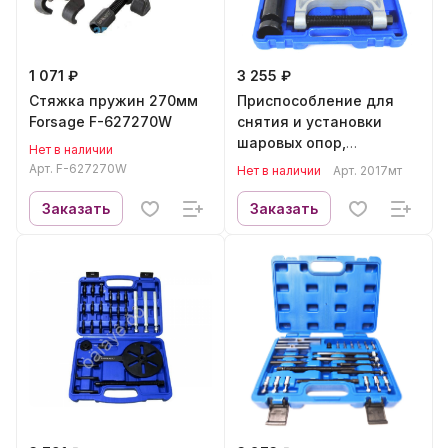
1 071 ₽
3 255 ₽
Стяжка пружин 270мм
Приспособление для
Forsage F-627270W
снятия и установки
шаровых опор,
Нет в наличии
подшипников и
Арт.
F-627270W
Нет в наличии
Арт.
2017мт
сайлентблоков, 9пр. М5
2017мт
Заказать
Заказать