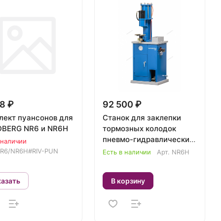
8 ₽
92 500 ₽
лект пуансонов для
Станок для заклепки
BERG NR6 и NR6H
тормозных колодок
пневмо-гидравлический
 наличии
NORDBERG NR6H
R6/NR6H#RIV-PUN
Есть в наличии
Арт.
NR6H
казать
В корзину