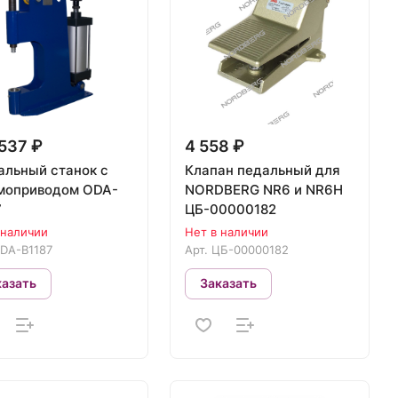
537 ₽
4 558 ₽
альный станок с
Клапан педальный для
моприводом ODA-
NORDBERG NR6 и NR6H
7
ЦБ-00000182
 наличии
Нет в наличии
DA-B1187
Арт.
ЦБ-00000182
казать
Заказать