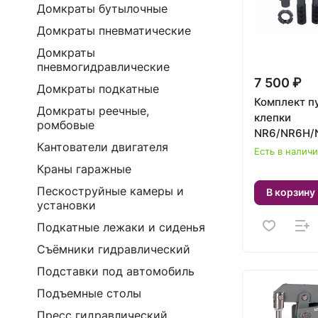
Домкраты бутылочные
Домкраты пневматические
Домкраты
пневмогидравлические
7 500 ₽
Домкраты подкатные
Комплект п
Домкраты реечные,
клепки
ромбовые
NR6/NR6H/
Кантователи двигателя
NORDBERG 
Есть в налич
Краны гаражные
Пескоструйные камеры и
В корзину
установки
Подкатные лежаки и сиденья
Съёмники гидравлический
Подставки под автомобиль
Подъемные столы
Пресс гидравлический