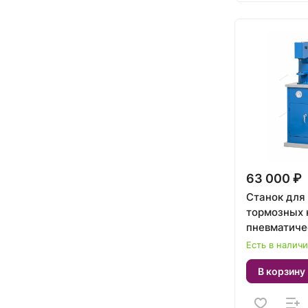
63 000 ₽
Станок для
тормозных 
пневматиче
NORDBERG 
Есть в налич
В корзину