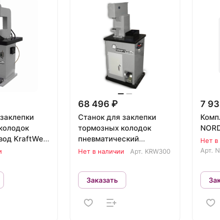
68 496 ₽
7 93
 заклепки
Станок для заклепки
Комп
колодок
тормозных колодок
NORD
од KraftWell
пневматический
Нет в
KraftWell KRW300
Арт.
N
и
Нет в наличии
Арт.
KRW300
Заказать
За