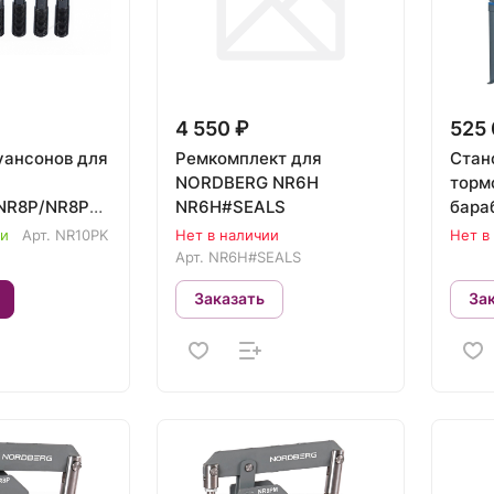
4 550 ₽
525 
уансонов для
Ремкомплект для
Стан
NORDBERG NR6H
торм
NR8P/NR8PM
NR6H#SEALS
бара
NR10PK
NL6
ии
Арт.
NR10PK
Нет в наличии
Нет в
Арт.
NR6H#SEALS
Заказать
За