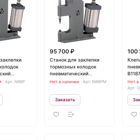
95 700 ₽
100 
 заклепки
Станок для заклепки
Клеп
колодок
тормозных колодок
пнев
ский
пневматический
B118
25 NORDBERG
цилиндр 160 NORDBERG
и
Арт.
NR8P
Нет в наличии
Арт.
NR8PM
Нет в
NR8PM
Арт.
O
Заказать
За