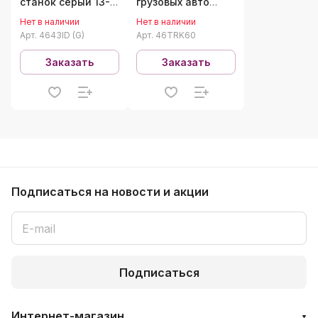
станок серый 13-
грузовых авто
27", 220В, 6,5-13
односкоростной
Нет в наличии
Нет в наличии
об/мин NORDBERG
14-60" 380В
Арт.
4643ID (G)
Арт.
46TRK60
4643ID (G)
NORDBERG
46TRK60
Заказать
Заказать
Подписаться
на новости и акции
Подписаться
Интернет-магазин