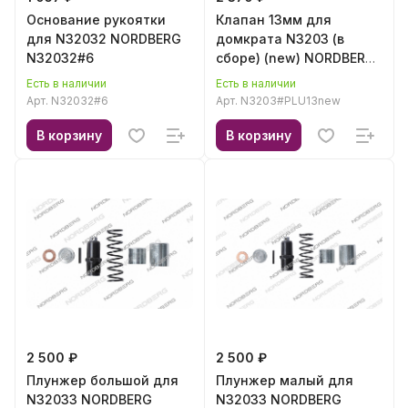
Основание рукоятки
Клапан 13мм для
для N32032 NORDBERG
домкрата N3203 (в
N32032#6
сборе) (new) NORDBERG
N3203#PLU13new
Есть в наличии
Есть в наличии
Арт.
N32032#6
Арт.
N3203#PLU13new
В корзину
В корзину
2 500 ₽
2 500 ₽
Плунжер большой для
Плунжер малый для
N32033 NORDBERG
N32033 NORDBERG