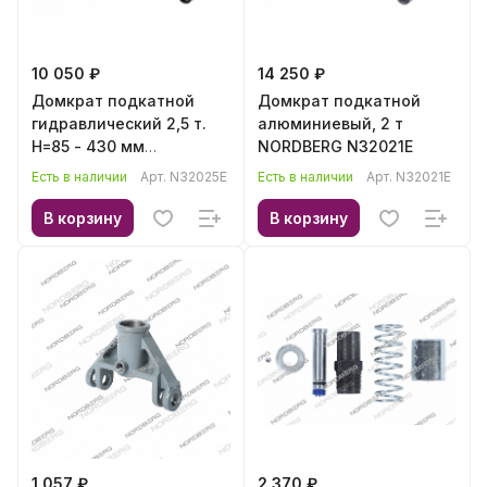
10 050 ₽
14 250 ₽
Домкрат подкатной
Домкрат подкатной
гидравлический 2,5 т.
алюминиевый, 2 т
H=85 - 430 мм
NORDBERG N32021E
NORDBERG N32025E
Есть в наличии
Арт.
N32025E
Есть в наличии
Арт.
N32021E
В корзину
В корзину
1 057 ₽
2 370 ₽