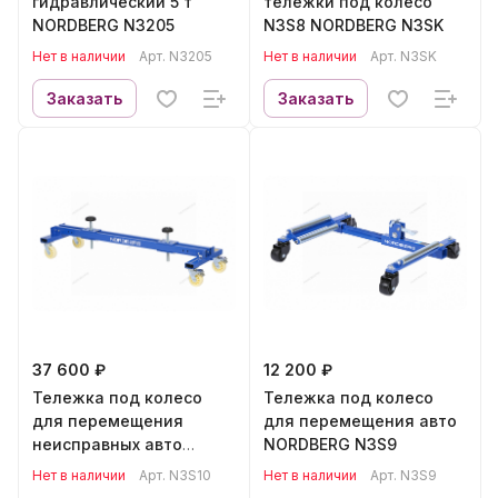
гидравлический 5 т
тележки под колесо
NORDBERG N3205
N3S8 NORDBERG N3SK
Нет в наличии
Арт.
N3205
Нет в наличии
Арт.
N3SK
Заказать
Заказать
37 600 ₽
12 200 ₽
Тележка под колесо
Тележка под колесо
для перемещения
для перемещения авто
неисправных авто
NORDBERG N3S9
NORDBERG N3S10
Нет в наличии
Арт.
N3S10
Нет в наличии
Арт.
N3S9