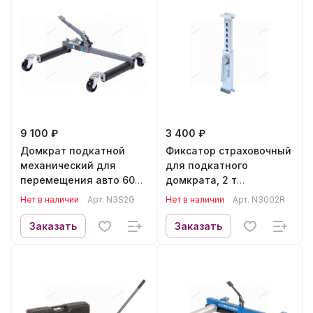
9 100 ₽
3 400 ₽
Домкрат подкатной
Фиксатор страховочный
механический для
для подкатного
перемещения авто 600
домкрата, 2 т
кг NORDBERG N3S2G
NORDBERG N3002R
Нет в наличии
Арт.
N3S2G
Нет в наличии
Арт.
N3002R
Заказать
Заказать