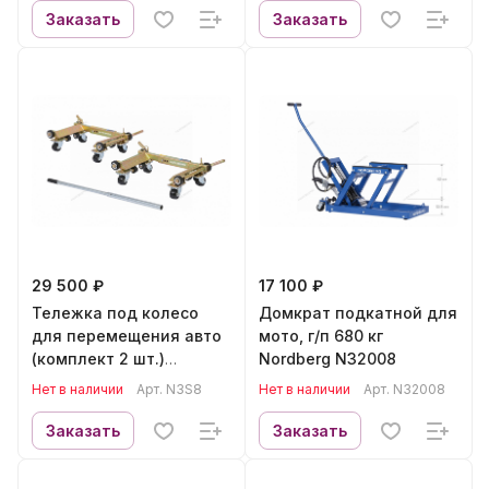
Заказать
Заказать
29 500 ₽
17 100 ₽
Тележка под колесо
Домкрат подкатной для
для перемещения авто
мото, г/п 680 кг
(комплект 2 шт.)
Nordberg N32008
NORDBERG N3S8
Нет в наличии
Арт.
N3S8
Нет в наличии
Арт.
N32008
Заказать
Заказать