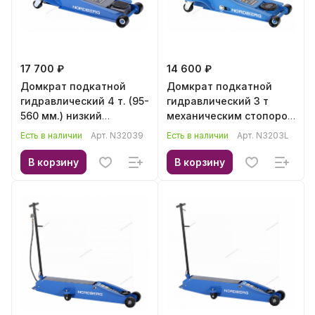
17 700 ₽
14 600 ₽
Домкрат подкатной
Домкрат подкатной
гидравлический 4 т. (95-
гидравлический 3 т
560 мм.) низкий
механическим стопором
подхват, педаль
NORDBERG N3203L
Есть в наличии
Арт.
N32039
Есть в наличии
Арт.
N3203L
NORDBERG N32039
В корзину
В корзину