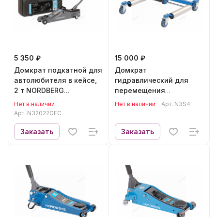
5 350 ₽
15 000 ₽
Домкрат подкатной для
Домкрат
автолюбителя в кейсе,
гидравлический для
2 т NORDBERG
перемещения
N32022GEC
автомобиля NORDBERG
Нет в наличии
Нет в наличии
Арт.
N3S4
N3S4
Арт.
N32022GEC
Заказать
Заказать