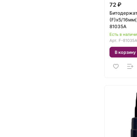
72 ₽
Битодержат
(F)х5/16мм(
81035A
Есть в налич
Арт.
F-81035
В корзину