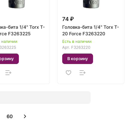
74 ₽
ка-бита 1/4" Torx T-
Головка-бита 1/4" Torx T-
orce F3263225
20 Force F3263220
в наличии
Есть в наличии
3263225
Арт.
F3263220
орзину
В корзину
60