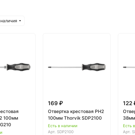
 наличия
169 ₽
122 
рестовая
Отвертка крестовая PH2
Отве
2 100мм
100мм Thorvik SDP2100
38мм
PG210
Есть в наличии
Есть 
Арт.
SDP2100
Арт.
S
ии