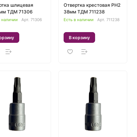
ртка шлицевая
Отвертка крестовая PH2
мм ТДМ 71306
38мм ТДМ 711238
в наличии
Арт.
71306
Есть в наличии
Арт.
711238
орзину
В корзину