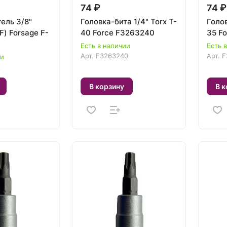
74 ₽
74 ₽
ель 3/8"
Головка-бита 1/4" Torx T-
Голов
F) Forsage F-
40 Force F3263240
35 F
Есть в наличии
Есть 
Арт.
F3263240
Арт.
F
ии
A
В корзину
В к