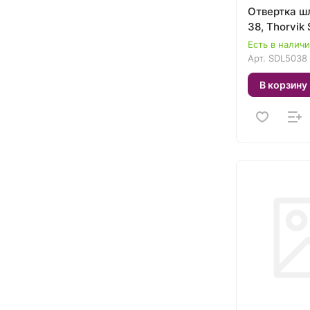
Отвертка ш
38, Thorvik
Есть в налич
Арт.
SDL5038
В корзину