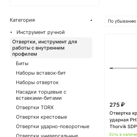
Категория
По убыванию
Инструмент ручной
Отвертки, инструмент для
работы с внутренним
профилем
Биты
Наборы вставок-бит
Наборы отверток
Насадки торцевые с
вставками-битами
275 ₽
Отвертки TORX
Отвертка к
Отвертки крестовые
ударная PH
Отвертки ударно-поворотные
Thorvik SD
Есть в налич
Отвертки универсальные