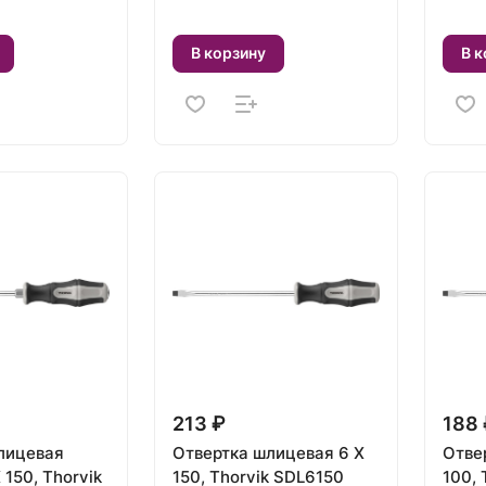
В корзину
В к
213 ₽
188 
лицевая
Отвертка шлицевая 6 Х
Отве
 150, Thorvik
150, Thorvik SDL6150
100, 