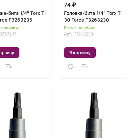
74 ₽
ка-бита 1/4" Torx T-
Головка-бита 1/4" Torx T-
orce F3263235
30 Force F3263230
в наличии
Есть в наличии
3263235
Арт.
F3263230
орзину
В корзину