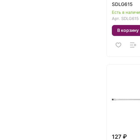
SDLG615
Есть в налич
Арт.
SDLG615
В корзину
127 ₽