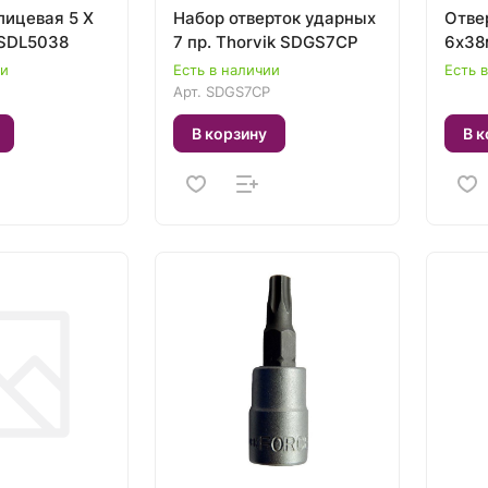
лицевая 5 Х
Набор отверток ударных
Отве
 SDL5038
7 пр. Thorvik SDGS7CP
6х38
ии
Есть в наличии
Есть 
Арт.
SDGS7CP
В корзину
В к