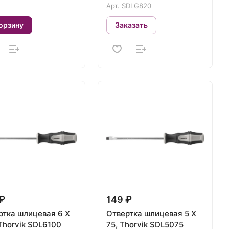
Арт.
SDLG820
орзину
Заказать
₽
149 ₽
ртка шлицевая 6 Х
Отвертка шлицевая 5 Х
Thorvik SDL6100
75, Thorvik SDL5075