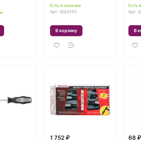
Есть в наличии
Есть 
Арт.
SDL6150
Арт.
S
ии
В корзину
В к
1 752 ₽
68 