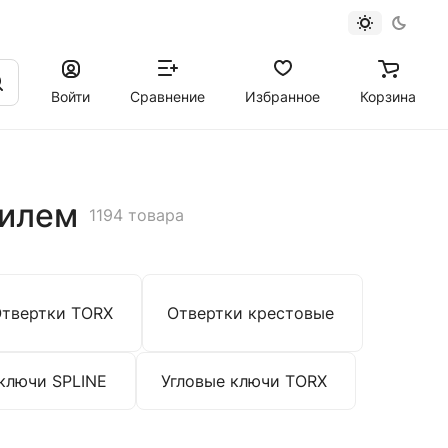
Войти
Сравнение
Избранное
Корзина
филем
1194 товара
твертки TORX
Отвертки крестовые
ключи SPLINE
Угловые ключи TORX