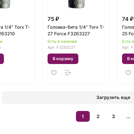
75 ₽
74 ₽
а 1/4" Torx T-
Головка-бита 1/4" Torx T-
Голов
3263210
27 Force F3263227
25 F
ии
Есть в наличии
Есть 
0
Арт.
F3263227
Арт.
F
В корзину
В к
Загрузить еще
1
2
3
...