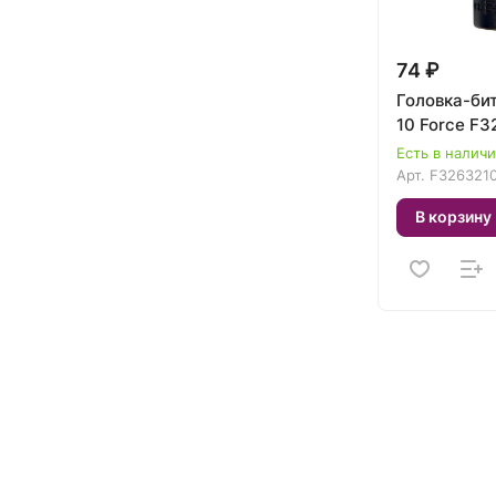
74 ₽
Головка-бит
10 Force F
Есть в налич
Арт.
F326321
В корзину