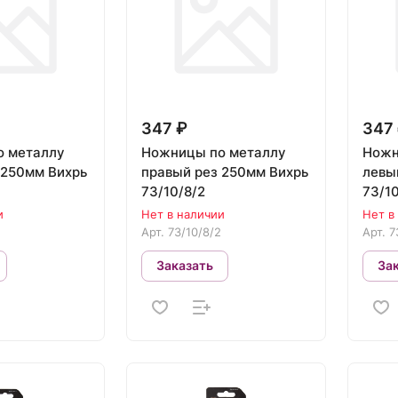
347 ₽
347
о металлу
Ножницы по металлу
Ножн
 250мм Вихрь
правый рез 250мм Вихрь
левы
73/10/8/2
73/1
и
Нет в наличии
Нет в
Арт.
73/10/8/2
Арт.
7
Заказать
За