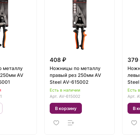
408 ₽
379
о металлу
Ножницы по металлу
Ножн
250мм AV
правый рез 250мм AV
левый
5001
Steel AV-615002
Stee
и
Есть в наличии
Есть 
1
Арт.
AV-615002
Арт.
A
В корзину
В к