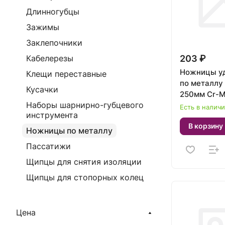
Длинногубцы
Зажимы
Заклепочники
203 ₽
Кабелерезы
Ножницы у
Клещи переставные
по металлу
Кусачки
250мм Cr
Наборы шарнирно-губцевого
Есть в налич
инструмента
В корзину
Ножницы по металлу
Пассатижи
Щипцы для снятия изоляции
Щипцы для стопорных колец
Цена