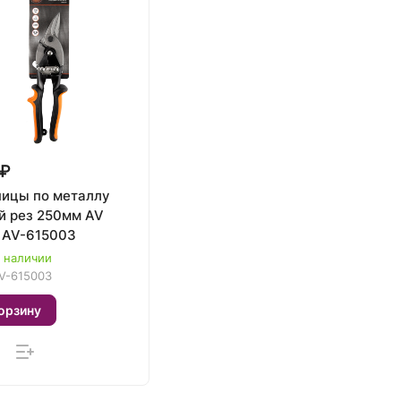
 ₽
ицы по металлу
 рез 250мм AV
l AV-615003
в наличии
V-615003
орзину