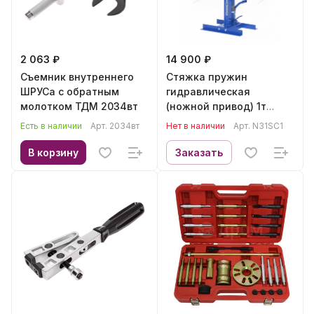
2 063 ₽
14 900 ₽
Съемник внутреннего
Стяжка пружин
ШРУСа с обратным
гидравлическая
молотком ТДМ 2034вт
(ножной привод) 1т
NORDBERG N31SC1
Есть в наличии
Арт.
2034вт
Нет в наличии
Арт.
N31SC1
В корзину
Заказать