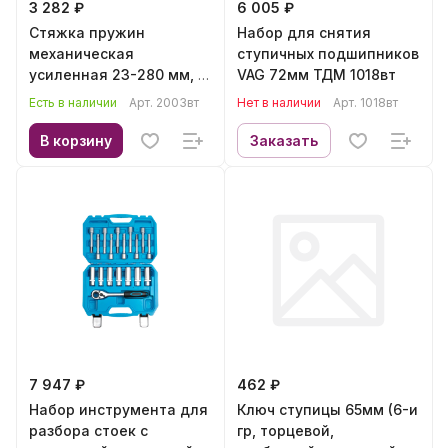
3 282 ₽
6 005 ₽
Стяжка пружин
Набор для снятия
механическая
ступичных подшипников
усиленная 23-280 мм, с
VAG 72мм ТДМ 1018вт
защитной планкой ТДМ
Есть в наличии
Арт.
2003вт
Нет в наличии
Арт.
1018вт
2003вт
В корзину
Заказать
7 947 ₽
462 ₽
Набор инструмента для
Ключ ступицы 65мм (6-и
разбора стоек с
гр, торцевой,