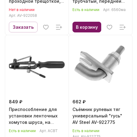
проходной трещоткой,
трубчатый, передней
18 предметов AV Steel
ступицы)ТДМ 6560ма
Нет в наличии
Есть в наличии
Арт.
6560ма
AV-922058
Арт.
AV-922058
Заказать
В корзину
849 ₽
662 ₽
Приспособление для
Съёмник рулевых тяг
установки ленточных
универсальный "гусь"
хомутов шруса, на
AV Steel AV-922775
блистере Thorvik ACBT
Есть в наличии
Арт.
ACBT
Есть в наличии
Арт.
AV-922775