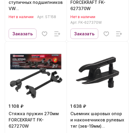
ступичных подшипников
FORCEKRAFT FK-
VW
627370W
Transporter(T5),Touareg,Multivan
Нет в наличии
Арт.
ST158
Нет в наличии
(85мм) ROSSVIK ST158
Арт.
FK-627370W
Заказать
Заказать
1 108 ₽
1 638 ₽
Стяжка пружин 270мм
Съемник шаровых опор
FORCEKRAFT FK-
и наконечников рулевых
627270W
тяг (зев-19мм)
AUTOMASTER AMT-62801