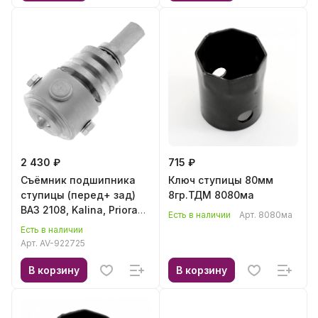
2 430 ₽
715 ₽
Съёмник подшипника
Ключ ступицы 80мм
ступицы (перед+ зад)
8гр.ТДМ 8080ма
ВАЗ 2108, Kalina, Priora
Есть в наличии
Арт.
8080ма
PROFFI AV-922725
Есть в наличии
Арт.
AV-922725
В корзину
В корзину