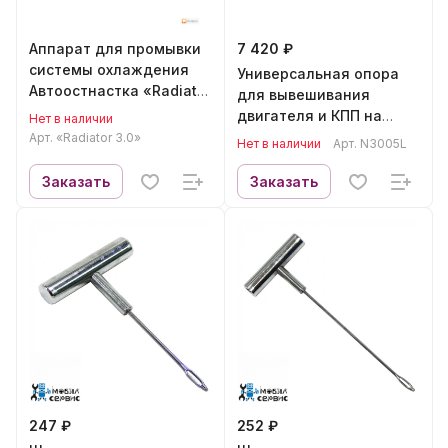
Аппарат для промывки
7 420 ₽
системы охлаждения
Универсальная опора
Автоостнастка «Radiator
для вывешивания
3.0»
двигателя и КПП на
Нет в наличии
крыльях 500 кг 1800 мм
Арт.
«Radiator 3.0»
Нет в наличии
Арт.
N3005L
NORDBERG N3005L
Заказать
Заказать
247 ₽
252 ₽