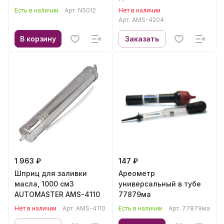
AUTOMASTER AMS-4204
Есть в наличии
Арт.
N5012
Нет в наличии
Арт.
AMS-4204
В корзину
Заказать
1 963 ₽
147 ₽
Шприц для заливки
Ареометр
масла, 1000 см3
универсальный в тубе
AUTOMASTER AMS-4110
77879ма
Нет в наличии
Арт.
AMS-4110
Есть в наличии
Арт.
77879ма