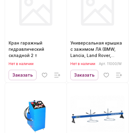
Кран гаражный
Универсальная крышка
гидравлический
с зажимом ЛА (BMW,
складной 2 т
Lancia, Land Rover,
Mazda, Nissan, Toyota)
Нет в наличии
Нет в наличии
Арт.
11000/W
11000/W
Заказать
Заказать