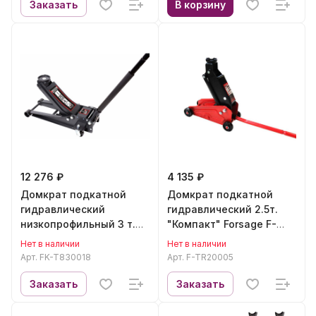
Заказать
В корзину
12 276 ₽
4 135 ₽
Домкрат подкатной
Домкрат подкатной
гидравлический
гидравлический 2.5т.
низкопрофильный 3 т.
"Компакт" Forsage F-
(75-5100 мм.)
TR20005
Нет в наличии
Нет в наличии
FORCEKRAFT FK-T830018
Арт.
FK-T830018
Арт.
F-TR20005
Заказать
Заказать