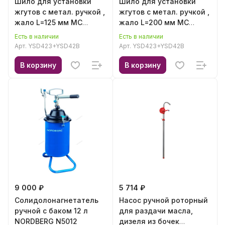
Шило для установки
Шило для установки
жгутов с метал. ручкой ,
жгутов с метал. ручкой ,
жало L=125 мм МС
жало L=200 мм МС
YSD423+YSD42B
YSD423+YSD42B
Есть в наличии
Есть в наличии
Арт.
YSD423+YSD42B
Арт.
YSD423+YSD42B
В корзину
В корзину
9 000 ₽
5 714 ₽
Солидолонагнетатель
Насос ручной роторный
ручной с баком 12 л
для раздачи масла,
NORDBERG N5012
дизеля из бочек