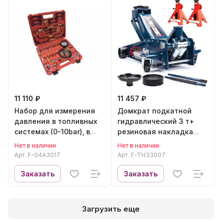
11 110 ₽
11 457 ₽
Набор для измерения
Домкрат подкатной
давления в топливных
гидравлический 3 т+
системах (0-10bar), в
резиновая накладка
кейсе Forsage F-04A3017
Forsage F-TH33007
Нет в наличии
Нет в наличии
Арт.
F-04A3017
Арт.
F-TH33007
Заказать
Заказать
Загрузить еще