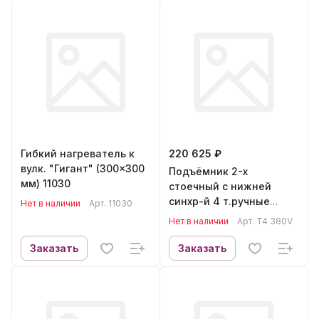
Гибкий нагреватель к
220 625 ₽
вулк. "Гигант" (300x300
Подъёмник 2-х
мм) 11030
стоечный с нижней
синхр-й 4 т.ручные
Нет в наличии
Арт.
11030
стопора 380 В TEMP T4
Нет в наличии
Арт.
T4 380V
Заказать
Заказать