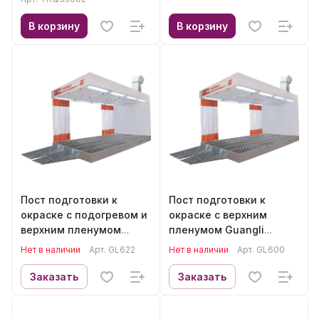
В корзину
В корзину
Пост подготовки к
Пост подготовки к
окраске с подогревом и
окраске с верхним
верхним пленумом
пленумом Guangli
Guangli GL622
GL600
Нет в наличии
Арт.
GL622
Нет в наличии
Арт.
GL600
Заказать
Заказать