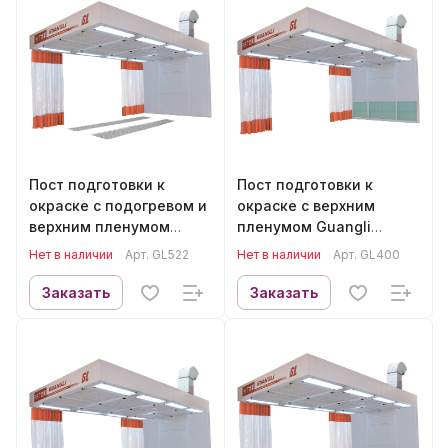
Пост подготовки к
Пост подготовки к
окраске с подогревом и
окраске с верхним
верхним пленумом
пленумом Guangli
Guangli GL522
GL400
Нет в наличии
Арт.
GL522
Нет в наличии
Арт.
GL400
Заказать
Заказать