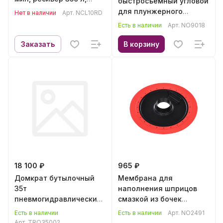
быстросъемный угловой
осушитель NORDBERG
для плунжерного
Нет в наличии
Арт.
NCL10RD
NCL10RD
шприца NORDBERG
Есть в наличии
Арт.
NO9018
NO9018
Заказать
В корзину
18 100 ₽
965 ₽
Домкрат бутылочный
Мембрана для
35т
наполнения шприцов
пневмогидравлический
смазкой из бочек
МС TRQ35002
NORDBERG NO2491
Есть в наличии
Есть в наличии
Арт.
NO2491
Арт.
TRQ35002