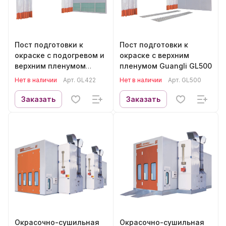
Пост подготовки к
Пост подготовки к
окраске с подогревом и
окраске с верхним
верхним пленумом
пленумом Guangli GL500
Guangli GL422
Нет в наличии
Арт.
GL422
Нет в наличии
Арт.
GL500
Заказать
Заказать
Окрасочно-сушильная
Окрасочно-сушильная