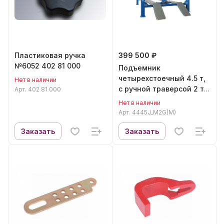
Пластиковая ручка
399 500 ₽
№6052 402 81 000
Подъемник
четырехстоечный 4.5 т,
Нет в наличии
с ручной траверсой 2 т
Арт.
402 81 000
N423, 380 В, серый
Нет в наличии
NORDBERG
Арт.
4445J_M2G(M)
4445J_M2G(M)
Заказать
Заказать