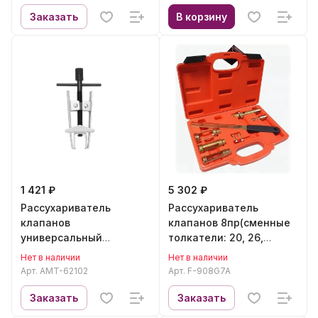
Заказать
В корзину
1 421 ₽
5 302 ₽
Рассухариватель
Рассухариватель
клапанов
клапанов 8пр(сменные
универсальный
толкатели: 20, 26,
AUTOMASTER AMT-62102
34мм), в кейсе Forsage
Нет в наличии
Нет в наличии
F-908G7A
Арт.
AMT-62102
Арт.
F-908G7A
Заказать
Заказать