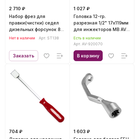
2 710 ₽
1 027 ₽
Набор фрез для
Головка 12-гр.
правки(чистки) седел
разрезная 1/2" 17х119мм
дизельных форсунок 8
для инжекторов MB AV
пр.Rossvik ST138
Steel AV-920070
Нет в наличии
Арт.
ST138
Есть в наличии
Арт.
AV-920070
Заказать
В корзину
704 ₽
1 603 ₽