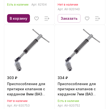
насадками (ГБЦ) AV
Есть в наличии
Арт.
62104
Нет в наличии
Steel AV-920140
Арт.
AV-920140
В корзину
Заказать
303 ₽
334 ₽
Приспособление для
Приспособление для
притирки клапанов с
притирки клапанов с
карданом 8мм (ВАЗ
карданом 7мм (ВАЗ
2101-08) AV Steel AV-
2110-12) AV Steel AV-
Нет в наличии
Есть в наличии
920753
920752
Арт.
AV-920753
Арт.
AV-920752