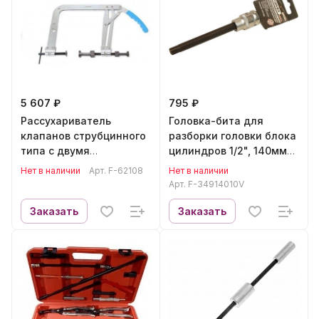
5 607 ₽
795 ₽
Рассухариватель
Головка-бита для
клапанов струбцинного
разборки головки блока
типа с двумя
цилиндров 1/2", 140мм
адаптерами(25, 30мм)
Forsage F-34914010V
Нет в наличии
Арт.
F-62108
Нет в наличии
Forsage F-62108
Арт.
F-34914010V
Заказать
Заказать