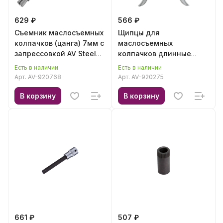
629 ₽
566 ₽
Съемник маслосъемных
Щипцы для
колпачков (цанга) 7мм с
маслосъемных
запрессовкой AV Steel
колпачков длинные
AV-920768
275мм AV Steel AV-
Есть в наличии
Есть в наличии
920275
Арт.
AV-920768
Арт.
AV-920275
В корзину
В корзину
661 ₽
507 ₽