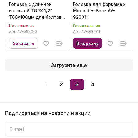
Головка с длинной
Головка для форкамер
вставкой TORX 1/2"
Mercedes Benz AV-
T60x100мм для болтов
926011
ГБЦ FORD, AUDI AV-
Нет в наличии
Есть в наличии
933013
Арт.
AV-933013
Арт.
AV-926011
Заказать
В корзину
Загрузить еще
1
2
3
4
Подписаться
на новости и акции