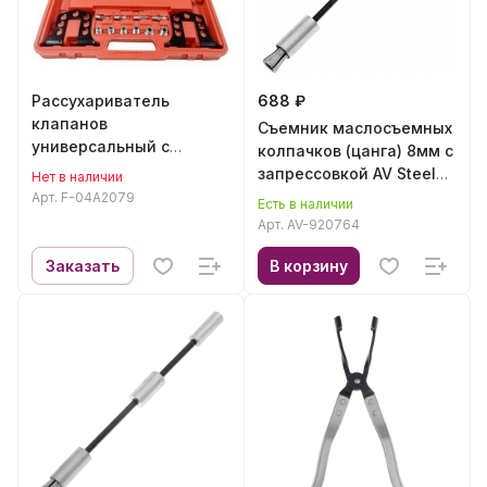
Рассухариватель
688 ₽
клапанов
Съемник маслосъемных
универсальный с
колпачков (цанга) 8мм с
насадками (ГБЦ)
запрессовкой AV Steel
Нет в наличии
Forsage F-04A2079
AV-920764
Арт.
F-04A2079
Есть в наличии
Арт.
AV-920764
Заказать
В корзину