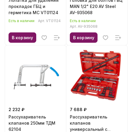
Лопатка для удаления
Головка для болтов ГБЦ
прокладок ГБЦ и
MAN 1/2" E20 AV Steel
герметика МС VT01124
AV-935068
Есть в наличии
Арт.
VT01124
Есть в наличии
Арт.
AV-935068
В корзину
В корзину
2 232 ₽
7 688 ₽
Рассухариватель
Рассухариватель
клапанов 250мм ТДМ
клапанов
62104
универсальный с