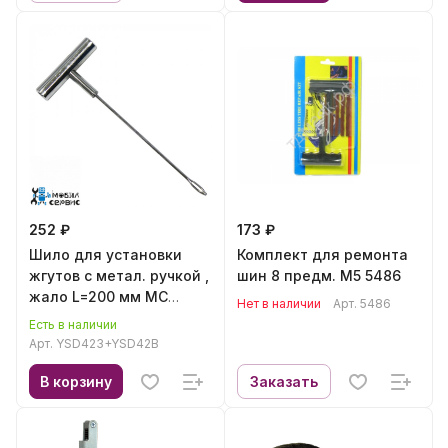
252 ₽
173 ₽
Шило для установки
Комплект для ремонта
жгутов с метал. ручкой ,
шин 8 предм. М5 5486
жало L=200 мм МС
Нет в наличии
Арт.
5486
YSD423+YSD42B
Есть в наличии
Арт.
YSD423+YSD42B
В корзину
Заказать