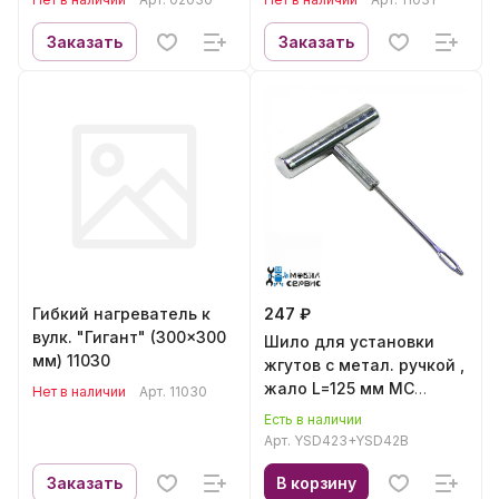
Заказать
Заказать
Гибкий нагреватель к
247 ₽
вулк. "Гигант" (300x300
Шило для установки
мм) 11030
жгутов с метал. ручкой ,
жало L=125 мм МС
Нет в наличии
Арт.
11030
YSD423+YSD42B
Есть в наличии
Арт.
YSD423+YSD42B
Заказать
В корзину