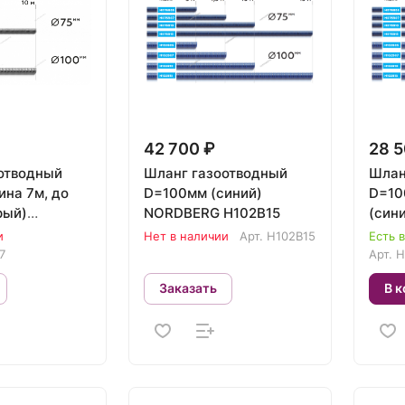
42 700 ₽
28 5
отводный
Шланг газоотводный
Шлан
ина 7м, до
D=100мм (синий)
D=10
рый)
NORDBERG H102B15
(син
HF076G07
H102
и
Нет в наличии
Арт.
H102B15
Есть 
7
Арт.
H
Заказать
В к