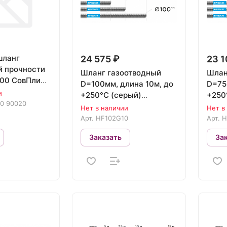
шланг
24 575 ₽
23 1
 прочности
Шланг газоотводный
Шлан
100 СовПлим
D=100мм, длина 10м, до
D=75
90020
и
+250°С (серый)
+250
0 90020
NORDBERG HF102G10
NORD
Нет в наличии
Нет в
Арт.
HF102G10
Арт.
H
Заказать
За