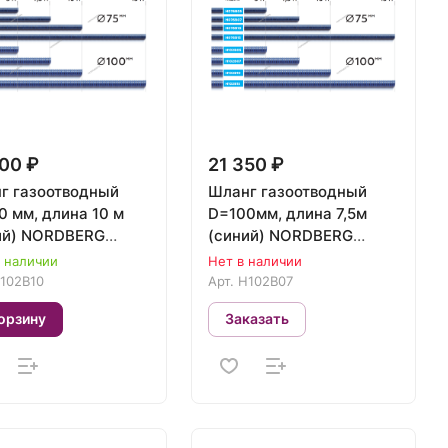
00 ₽
21 350 ₽
г газоотводный
Шланг газоотводный
0 мм, длина 10 м
D=100мм, длина 7,5м
ий) NORDBERG
(синий) NORDBERG
B10
H102B07
в наличии
Нет в наличии
102B10
Арт.
H102B07
орзину
Заказать