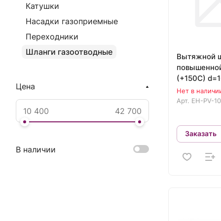
Катушки
Насадки газоприемные
Переходники
Шланги газоотводные
Вытяжной 
повышенной
(+150С) d=
Цена
EH-PV-100 
Нет в наличи
(Длина: 5)
Арт.
EH-PV-10
Заказать
В наличии