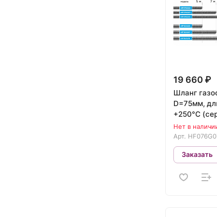
19 660 ₽
Шланг газо
D=75мм, дл
+250°С (се
NORDBERG 
Нет в наличи
Арт.
HF076G0
Заказать