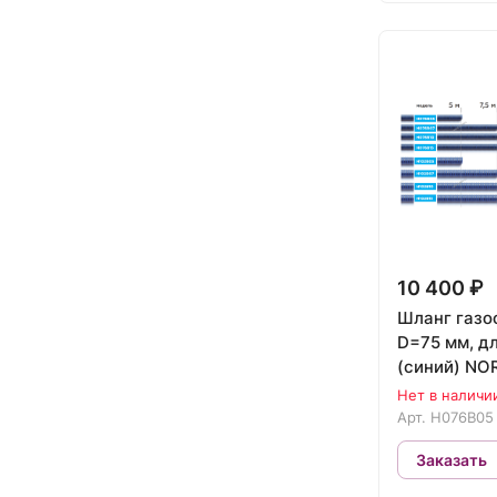
10 400 ₽
Шланг газо
D=75 мм, д
(синий) N
H076B05
Нет в наличи
Арт.
H076B05
Заказать