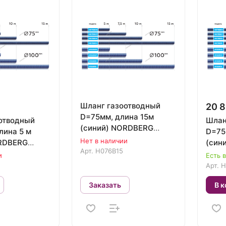
Шланг газоотводный
20 8
D=75мм, длина 15м
отводный
Шлан
(синий) NORDBERG
лина 5 м
D=75
H076B15
Нет в наличии
ORDBERG
(син
Арт.
H076B15
H076
и
Есть 
Арт.
H
Заказать
В к