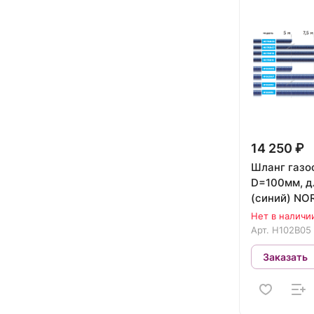
14 250 ₽
Шланг газо
D=100мм, д
(синий) N
H102B05
Нет в наличи
Арт.
H102B05
Заказать