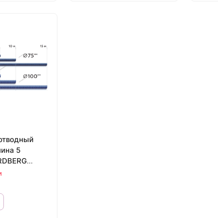
отводный
лина 5
ORDBERG
и