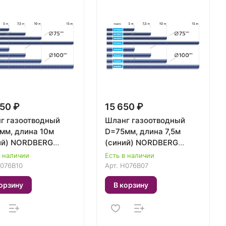
50 ₽
15 650 ₽
г газоотводный
Шланг газоотводный
мм, длина 10м
D=75мм, длина 7,5м
ий) NORDBERG
(синий) NORDBERG
B10
H076B07
в наличии
Есть в наличии
076B10
Арт.
H076B07
орзину
В корзину