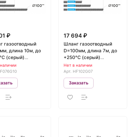
01 ₽
17 694 ₽
г газоотводный
Шланг газоотводный
мм, длина 10м, до
D=100мм, длина 7м, до
°С (серый)
+250°С (серый)
BERG HF076G10
NORDBERG HF102G07
 наличии
Нет в наличии
F076G10
Арт.
HF102G07
казать
Заказать