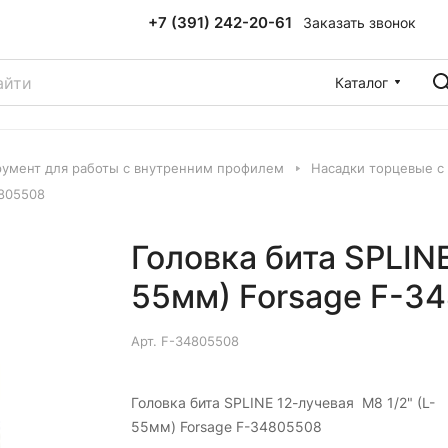
+7 (391) 242-20-61
Заказать звонок
Каталог
румент для работы с внутренним профилем
Насадки торцевые с
4805508
Головка бита SPLINE
55мм) Forsage F-3
Арт.
F-34805508
Головка бита SPLINE 12-лучевая M8 1/2" (L-
55мм) Forsage F-34805508