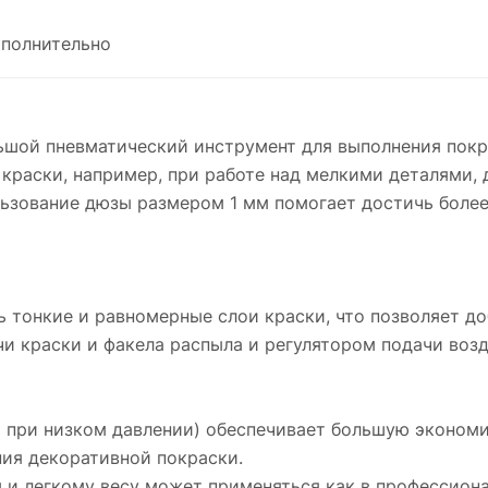
полнительно
ой пневматический инструмент для выполнения покра
 краски, например, при работе над мелкими деталями
ьзование дюзы размером 1 мм помогает достичь более
 тонкие и равномерные слои краски, что позволяет д
и краски и факела распыла и регулятором подачи возд
 при низком давлении) обеспечивает большую эконом
ния декоративной покраски.
 и легкому весу может применяться как в профессиона