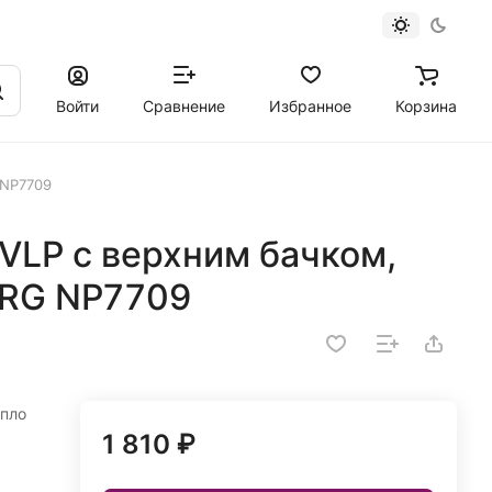
Войти
Сравнение
Избранное
Корзина
 NP7709
VLP с верхним бачком,
ERG NP7709
опло
1 810 ₽