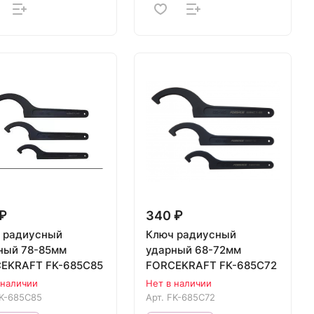
₽
340 ₽
 радиусный
Ключ радиусный
78-85мм
ударный 68-72мм
EKRAFT FK-685C85
FORCEKRAFT FK-685C72
 наличии
Нет в наличии
K-685C85
Арт.
FK-685C72