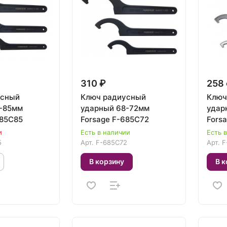
310 ₽
258
усный
Ключ радиусный
Ключ
ударный 68-72мм
ударный 
685C85
Forsage F-685C72
Fors
и
Есть в наличии
Есть 
5
Арт.
F-685C72
Арт.
F
В корзину
В к