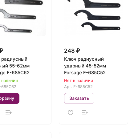
 ₽
248 ₽
 радиусный
Ключ радиусный
55-62мм
ударный 45-52мм
age F-685C62
Forsage F-685C52
в наличии
Нет в наличии
-685C62
Арт.
F-685C52
орзину
Заказать