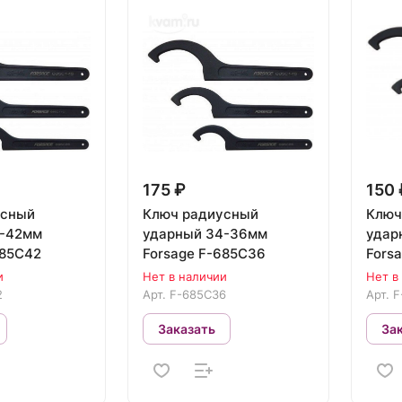
175 ₽
150 
усный
Ключ радиусный
Ключ
ударный 34-36мм
ударный 
685C42
Forsage F-685C36
Fors
и
Нет в наличии
Нет в
2
Арт.
F-685C36
Арт.
F
Заказать
За