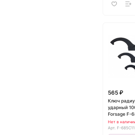
565 ₽
Ключ ради
ударный 10
Forsage F-
Нет в наличи
Арт.
F-685C11