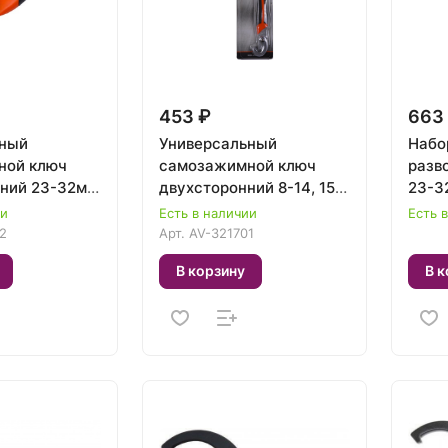
453 ₽
663
ьный
Универсальный
Набо
ной ключ
самозажимной ключ
разв
ний 23-32мм
двухсторонний 8-14, 15-
23-32
V-321702
22 мм. 2 пр. AV Steel AV-
F-50
ии
Есть в наличии
Есть 
321701
2
Арт.
AV-321701
В корзину
В к