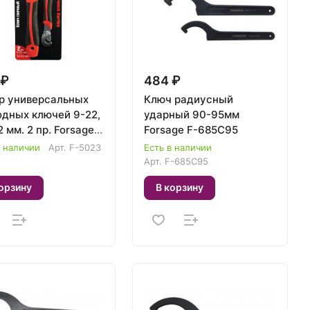
 ₽
484 ₽
р универсальных
Ключ радиусный
одных ключей 9-22,
ударный 90-95мм
 мм. 2 пр. Forsage
Forsage F-685C95
23
в наличии
Арт.
F-5023
Есть в наличии
Арт.
F-685C95
орзину
В корзину