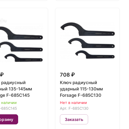
 ₽
708 ₽
 радиусный
Ключ радиусный
ный 135-145мм
ударный 115-130мм
age F-685C145
Forsage F-685C130
в наличии
Нет в наличии
-685C145
Арт.
F-685C130
орзину
Заказать