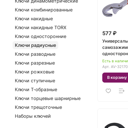
Ключи динамометрические
Ключи комбинированные
Ключи накидные
Ключи накидные TORX
577 ₽
Ключи односторонние
Универсал
Ключи радиусные
самозажим
односторон
Ключи разводные
AV Steel A
Есть в налич
Ключи разрезные
Арт.
AV-32170
Ключи рожковые
В корзину
Ключи ступичные
Ключи Т-образные
Ключи торцевые шарнирные
Ключи трещоточные
Наборы ключей