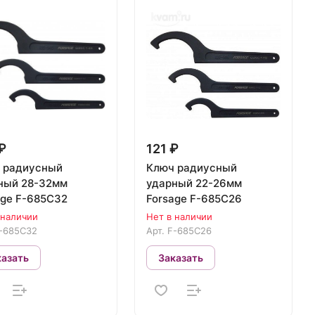
₽
121 ₽
 радиусный
Ключ радиусный
28-32мм
ударный 22-26мм
age F-685C32
Forsage F-685C26
 наличии
Нет в наличии
-685C32
Арт.
F-685C26
казать
Заказать