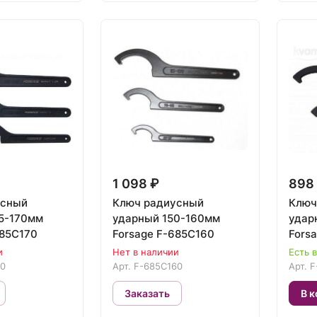
1 098 ₽
898
усный
Ключ радиусный
Ключ
5-170мм
ударный 150-160мм
удар
685C170
Forsage F-685C160
Fors
и
Нет в наличии
Есть 
70
Арт.
F-685C160
Арт.
F
Заказать
В к