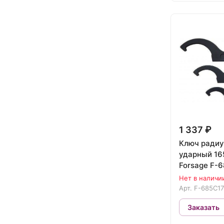
1 337 ₽
Ключ ради
ударный 16
Forsage F-
Нет в наличи
Арт.
F-685C1
Заказать