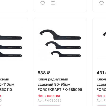
538 ₽
431 
усный
Ключ радиусный
Ключ
0-110мм
ударный 90-95мм
ударный 
685C110
FORCEKRAFT FK-685C95
FORC
и
Нет в наличии
Нет в
0
Арт.
FK-685C95
Арт.
F