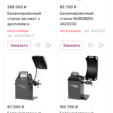
266 500 ₽
65 700 ₽
Балансировочный
Балансировочный
станок автомат с
станок NORDBERG
дисплеем и
4523C(G)
пневматическим валом
Нет в наличии
Нет в наличии
Арт.
4523C(G)
NORDBERG 4523PA1(B)_P
Арт.
4523PA1(B)_P
Заказать
Заказать
67 000 ₽
102 700 ₽