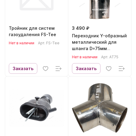
Тройник для систем
3 490 ₽
газоудаления FS-Tee
Переходник Y-образный
металлический для
Нет в наличии
Арт.
FS-Tee
шланга D=75мм
NORDBERG AT75
Нет в наличии
Арт.
AT75
Заказать
Заказать