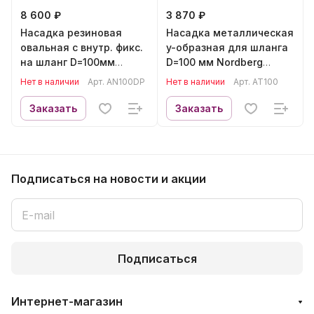
8 600 ₽
3 870 ₽
Насадка резиновая
Насадка металлическая
овальная с внутр. фикс.
y-образная для шланга
на шланг D=100мм
D=100 мм Nordberg
NORDBERG AN100DP
AT100
Нет в наличии
Арт.
AN100DP
Нет в наличии
Арт.
AT100
Заказать
Заказать
Подписаться
на новости и акции
Подписаться
Интернет-магазин