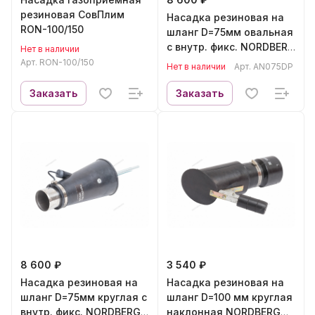
резиновая СовПлим
Насадка резиновая на
RON-100/150
шланг D=75мм овальная
с внутр. фикс. NORDBERG
Нет в наличии
AN075DP
Арт.
RON-100/150
Нет в наличии
Арт.
AN075DP
Заказать
Заказать
8 600 ₽
3 540 ₽
Насадка резиновая на
Насадка резиновая на
шланг D=75мм круглая с
шланг D=100 мм круглая
внутр. фикс. NORDBERG
наклонная NORDBERG