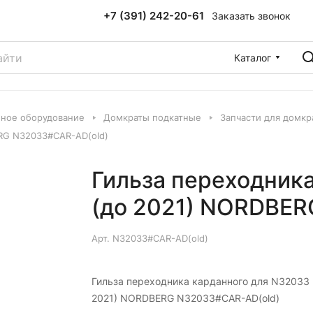
+7 (391) 242-20-61
Заказать звонок
Каталог
ное оборудование
Домкраты подкатные
Запчасти для домкр
ERG N32033#CAR-AD(old)
Гильза переходник
(до 2021) NORDBER
Арт.
N32033#CAR-AD(old)
Гильза переходника карданного для N32033 
2021) NORDBERG N32033#CAR-AD(old)