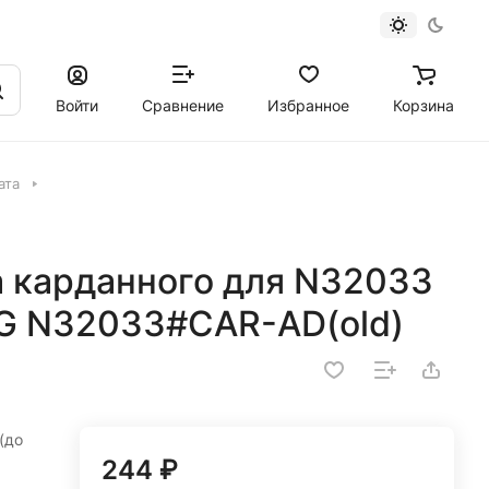
Войти
Сравнение
Избранное
Корзина
ата
а карданного для N32033
G N32033#CAR-AD(old)
(до
244 ₽